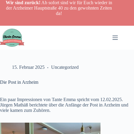
Zum
Wir sind zurück!
Ab sofort sind wir für Euch wieder in
Inhalt
der Arzheimer Hauptstraße 40 zu den gewohnten Zeiten
springen
da!
15. Februar 2025
Uncategorized
Die Post in Arzheim
Ein paar Impressionen von Tante Emma spricht vom 12.02.2025.
Jürgen Mathäß berichtete über die Anfänge der Post in Arzheim und
viele kamen zum Zuhören.