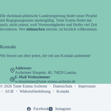
Die rheinland-pfälzische Landesregierung findet unser Projekt
mit Begegnungsraum mustergültig. Tante Emma findet das
auch, nicht zuletzt, weil Vereinsmitglieder und Helfer viel Zeit
investieren. Wer
mitmachen
möchte, ist herzlich willkommen.
Kontakt
Wir freuen uns über jeden, der mit uns Kontakt aufnimmt!
Addresse:
Arzheimer Hauptstr. 40, 76829 Landau
E-Mail Wohnzimmer
wohnzimmer@tante-emma-arzheim.de
© 2026 Tante Emma Arzheim ・
Datenschutz
・
Impressum
・
AGB
・
Widerrufsbelehrung
・
Kontakt
Facebook
Instagram