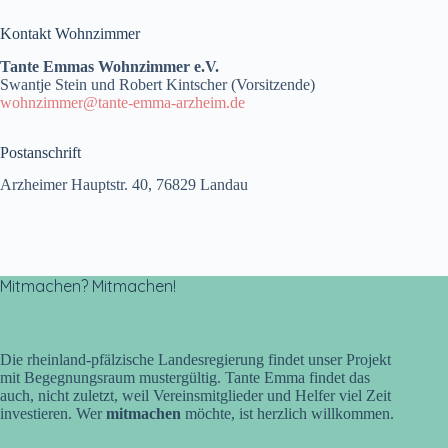
Kontakt Wohnzimmer
Tante Emmas Wohnzimmer e.V.
Swantje Stein und Robert Kintscher (Vorsitzende)
wohnzimmer@tante-emma-arzheim.de
Postanschrift
Arzheimer Hauptstr. 40, 76829 Landau
Mitmachen? Mitmachen!
Die rheinland-pfälzische Landesregierung findet unser Projekt
mit Begegnungsraum mustergültig. Tante Emma findet das
auch, nicht zuletzt, weil Vereinsmitglieder und Helfer viel Zeit
investieren. Wer
mitmachen
möchte, ist herzlich willkommen.