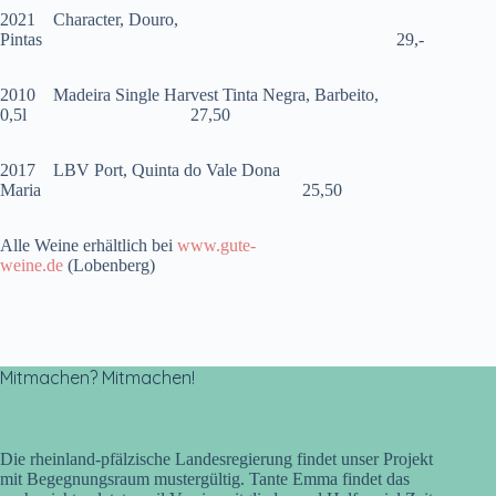
2021 Character, Douro,
Pintas 29,-
2010 Madeira Single Harvest Tinta Negra, Barbeito,
0,5l 27,50
2017 LBV Port, Quinta do Vale Dona
Maria 25,50
Alle Weine erhältlich bei
www.gute-
weine.de
(Lobenberg)
Mitmachen? Mitmachen!
Die rheinland-pfälzische Landesregierung findet unser Projekt
mit Begegnungsraum mustergültig. Tante Emma findet das