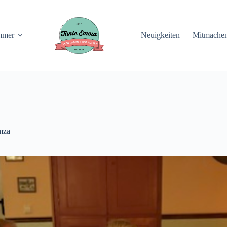
mmer
Neuigkeiten
Mitmache
mza